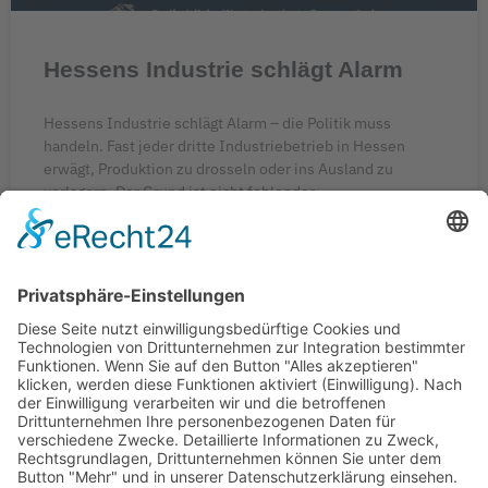
Hessens Industrie schlägt Alarm
Hessens Industrie schlägt Alarm – die Politik muss
handeln. Fast jeder dritte Industriebetrieb in Hessen
erwägt, Produktion zu drosseln oder ins Ausland zu
verlagern. Der Grund ist nicht fehlender
Unternehmergeist, sondern politisch verursachte
Standortnachteile: zu hohe Energiepreise,
Überregulierung, ideologiegetriebene Energiepolitik. Das
ist kein Strukturwandel. Das ist Deindustrialisierung auf
Raten. Die
WEITERLESEN »
20. Dezember 2025
1
2
3