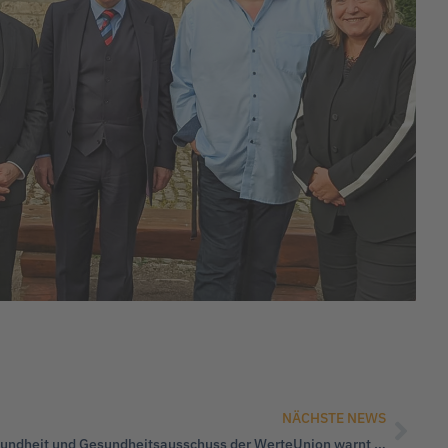
NÄCHSTE NEWS
Selbstbestimmungsgesetz: AK Gesundheit und Gesundheitsausschuss der WerteUnion warnt vor weitreichenden Folgen