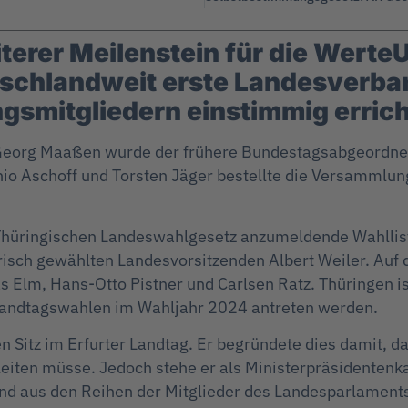
iterer Meilenstein für die Werte
schlandweit erste Landesverban
smitgliedern einstimmig errich
 Georg Maaßen wurde der frühere Bundestagsabgeordn
o Aschoff und Torsten Jäger bestellte die Versammlung
Thüringischen Landeswahlgesetz anzumeldende Wahllis
frisch gewählten Landesvorsitzenden Albert Weiler. Auf 
s Elm, Hans-Otto Pistner und Carlsen Ratz. Thüringen is
Landtagswahlen im Wahljahr 2024 antreten werden.
 Sitz im Erfurter Landtag. Er begründete dies damit, da
iten müsse. Jedoch stehe er als Ministerpräsidentenkan
end aus den Reihen der Mitglieder des Landesparlament