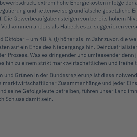
ttbewerbsdruck, extrem hohe Energiekosten infolge der 
gulierung und kettenweise grundfalsche gesetzliche Ei
f. Die Gewerbeaufgaben steigen von bereits hohem Niv
. Vollkommen anders als Habeck es zu suggerieren vers
nd Oktober – um 48 % (!) höher als im Jahr zuvor, die w
n auf ein Ende des Niedergangs hin. Deindustrialisieru
der Prozess. Was es dringender und umfassender denn je
s hin zu einem strikt marktwirtschaftlichen und freiheit
m und Grünen in der Bundesregierung ist diese notwend
 marktwirtschaftlicher Zusammenhänge und jeder Einsi
nd seine Gefolgsleute betreiben, führen unser Land imm
h Schluss damit sein.