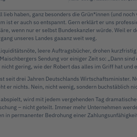
oll lieb haben, ganz besonders die Grün*innen (und noch
m ist er auch so entspannt. Gern erklärt er uns profess
re, wenn nur er selbst Bundeskanzler würde. Weil er doc
rgang unseres Landes gaaanz weit weg.
iditätsnöte, leere Auftragsbücher, drohen kurzfristig 
aischbergers Sendung vor einiger Zeit so: „Dann sind di
nicht gering, wie der Robert das alles im Griff hat und 
 ist seit drei Jahren Deutschlands Wirtschaftsminister
t er nichts. Nein, nicht wenig, sondern buchstäblich ni
abspielt, wird mit jedem vergehenden Tag dramatische
raschung – nicht geteilt. Immer mehr Unternehmen wer
ben in permanenter Bedrohung einer Zahlungsunfähigkeit