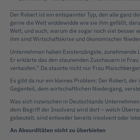
Der Robert ist ein entspannter Typ, den alle ganz d
gerne die Welt widdewidde wie sie ihm gefällt, daru
Welt, und auch, warum die sogar noch viel besser wä
ihm sind Wirtschaftskrise und ökonomischer Niede
Unternehmen haben Existenzängste, zunehmende Liqu
Er erklärte das den staunenden Zuschauern in Frau M
verkaufen.“ Da staunte nicht nur Frau Maischberger 
Es gibt da nur ein kleines Problem: Der Robert, der
Gegenteil, dem wirtschaftlichen Niedergang, versteh
Was sich inzwischen in Deutschlands Unternehmen 
dem Begriff der Insolvenz wird dort – welch Über
gebeutelt, sind entweder bereits insolvent oder le
An Absurditäten nicht zu überbieten