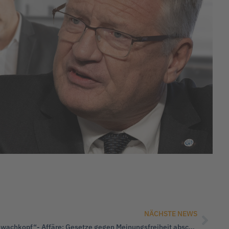
NÄCHSTE NEWS
Hans-Georg Maaßen nach der „Schwachkopf“- Affäre: Gesetze gegen Meinungsfreiheit abschaffen!