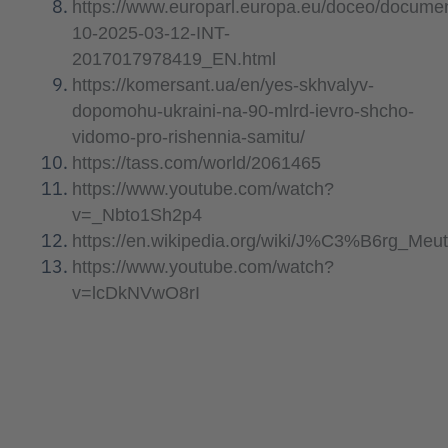
https://www.europarl.europa.eu/doceo/docume
10-2025-03-12-INT-
2017017978419_EN.html
https://komersant.ua/en/yes-skhvalyv-
dopomohu-ukraini-na-90-mlrd-ievro-shcho-
vidomo-pro-rishennia-samitu/
https://tass.com/world/2061465
https://www.youtube.com/watch?
v=_Nbto1Sh2p4
https://en.wikipedia.org/wiki/J%C3%B6rg_Meu
https://www.youtube.com/watch?
v=lcDkNVwO8rI