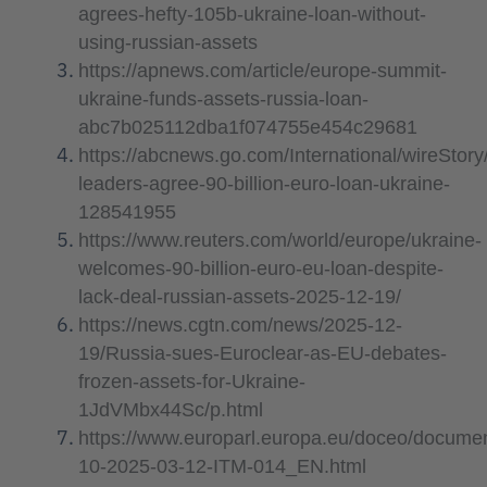
agrees-hefty-105b-ukraine-loan-without-
using-russian-assets
https://apnews.com/article/europe-summit-
ukraine-funds-assets-russia-loan-
abc7b025112dba1f074755e454c29681
https://abcnews.go.com/International/wireStory
leaders-agree-90-billion-euro-loan-ukraine-
128541955
https://www.reuters.com/world/europe/ukraine-
welcomes-90-billion-euro-eu-loan-despite-
lack-deal-russian-assets-2025-12-19/
https://news.cgtn.com/news/2025-12-
19/Russia-sues-Euroclear-as-EU-debates-
frozen-assets-for-Ukraine-
1JdVMbx44Sc/p.html
https://www.europarl.europa.eu/doceo/docume
10-2025-03-12-ITM-014_EN.html