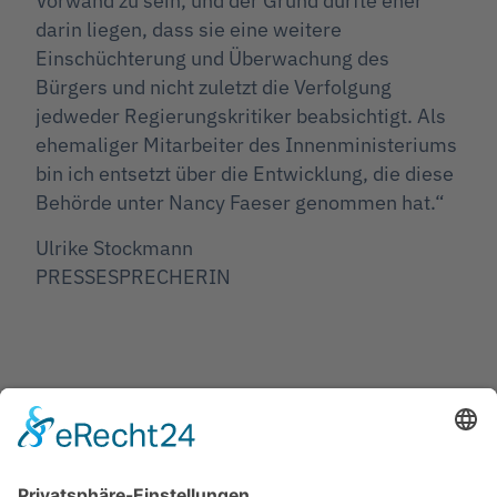
Vorwand zu sein, und der Grund dürfte eher
darin liegen, dass sie eine weitere
Einschüchterung und Überwachung des
Bürgers und nicht zuletzt die Verfolgung
jedweder Regierungskritiker beabsichtigt. Als
ehemaliger Mitarbeiter des Innenministeriums
bin ich entsetzt über die Entwicklung, die diese
Behörde unter Nancy Faeser genommen hat.“
Ulrike Stockmann
PRESSESPRECHERIN
Jetzt teilen