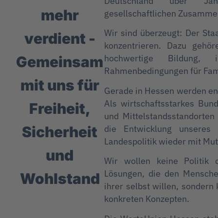
Deutschland über Jah
mehr
gesellschaftlichen Zusamme
Wir sind überzeugt: Der St
verdient -
konzentrieren. Dazu gehöre
hochwertige Bildung, i
Gemeinsam
Rahmenbedingungen für Fami
mit uns für
Gerade in Hessen werden ent
Als wirtschaftsstarkes Bun
Freiheit,
und Mittelstandsstandorten
die Entwicklung unseres
Sicherheit
Landespolitik wieder mit Mu
und
Wir wollen keine Politik 
Lösungen, die den Mensche
Wohlstand
ihrer selbst willen, sondern 
konkreten Konzepten.