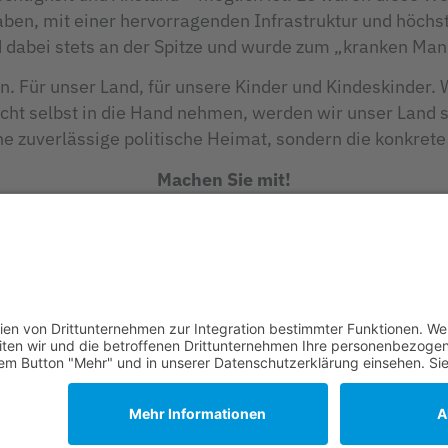
aben, mit einer hervorragenden Infrastruktur und höchs
 dabei stets an der Spitze und wurde zum „kranken Man
. Für unser Land, für unsere Kinder und Kindeskinder.
cht selbst in die Hand nehmen, werden wir unser Land 
ine zuverlässige politische Heimat, sondern die konkrete
Machen Sie mit!
Bundesseite der WerteUnion