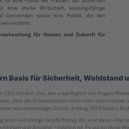
für eine Politik der Freiheit, der Sicherheit
r eine starke Wirtschaft, leistungsfähige
nd Gemeinden sowie eine Politik, die den
auen verdient.
Verantwortung für Hessen und Zukunft für
rn Basis für Sicherheit, Wohlstand 
er CDU mit dem Ziel, den ursprünglich von Angela Merk
nen, dass die Unionsparteien nicht mehr reformierbar w
uenter wie notwendiger Schritt. Anfang 2024 fand in B
gramm und stetige Verpflichtung. Wir sind davon überzeu
chtigkeit und Anstand – möglich ist. Es waren diese W