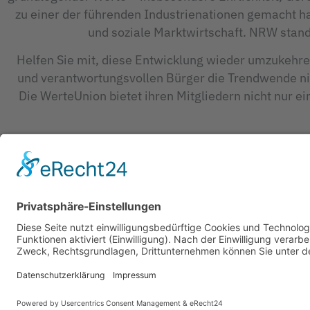
zu einer der führenden Industrienationen gemacht h
und soziale Marktwirtschaft. NRW stand
Helfen Sie mit, diese Entwicklung wieder umzukehren
und verantwortungsvollen Bürger die Trendwende ni
Die WerteUnion bietet ihren Mitgliedern nicht nur e