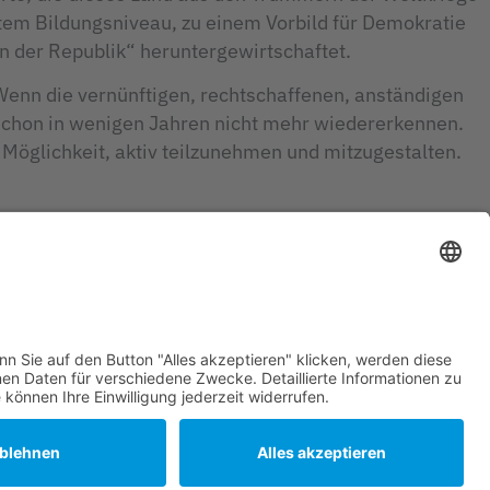
tem Bildungsniveau, zu einem Vorbild für Demokratie
n der Republik“ heruntergewirtschaftet.
 Wenn die vernünftigen, rechtschaffenen, anständigen
schon in wenigen Jahren nicht mehr wiedererkennen.
 Möglichkeit, aktiv teilzunehmen und mitzugestalten.
KONTAKT
IMPRESSUM
DATENSCHUTZHINWEISE